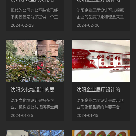
现代的公司办公室装修已经
沈阳企业展厅设计可以根据
不再仅仅是为了提供一个工
企业的品牌形象和理念来呈
作场所，更多地追求着一种
现，从而增强企业在客户心
2024-02-23
2024-02-06
独特的文化感。那么，如何
中的形象和认知度，通过展
体现办公室的文化感呢？我
示企业的产品、技术、文化
们可以从以下几个方面着
等元素，展厅设计可以塑造
手。...
企业专业、创新、可信赖的
形象...
沈阳文化墙设计的要点？
沈阳企业展厅设计的重要性
沈阳文化墙设计是指在企
沈阳企业展厅设计是展示企
业、机构或公共场所等空间
业形象和品牌的重要平台，
中设计一面墙面，以展示相
通过展示企业的产品、技
2024-01-25
2024-01-15
关的文化、历史、价值观等
术、文化和价值观等元素，
内容，设计师可以通过图
展厅设计可以突出企业的专
像、文字、色彩等视觉元素
业性、创新性和可信赖性，