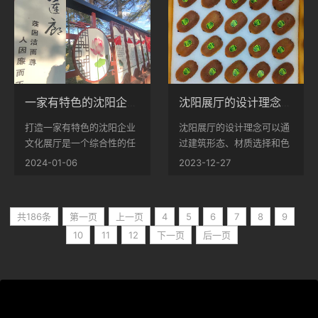
来表达文化墙的主题。可以
塑造企业在客户心中的形象
使用企业标志、历史照片、
和认知度...
标语口号等来...
一家有特色的沈阳企业文化展厅是如何打造的？
沈阳展厅的设计理念应如何凸显？
打造一家有特色的沈阳企业
沈阳展厅的设计理念可以通
文化展厅是一个综合性的任
过建筑形态、材质选择和色
务，需要注重整体规划、内
彩运用等方式来传达设计理
2024-01-06
2023-12-27
容呈现和空间设计等方面。
念，例如，如果设计理念是
展厅的空间设计应注重有序
现代与传统结合，可以在外
的布局和区域划分，以营造
观上融合现代建筑元素和传
共186条
第一页
上一页
4
5
6
7
8
9
直观系统地展示企业品牌形
统文化符号...
10
11
12
下一页
后一页
象、发展成就、目标和文化
的氛围。...