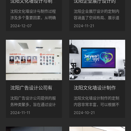
沈阳文化墙设计与制作：制作过程中的关键因素探讨
沈阳企业展厅设计的定制内容探讨
沈阳文化墙设计与制作过程
沈阳企业展厅设计的定制内
涉及多个重要因素，从明确
容涵盖了空间布局、展示道
目的到材料选择，再到制作
具、灯光色彩、互动体验、
2024-12-07
2024-11-21
和后期维护，每一个环节都
品牌文化等多个方面。通过
不可忽视。通过对这些因素
良好的设计服务，企业不仅
的深入理解与合理运用，能
能够有效展示其产品和形
够打造出既美观的文化墙，
象，还能与客户建立更紧密
充分展示企业或机构的文化
的联系。...
魅力。...
沈阳广告设计公司有哪些设计服务？
沈阳文化墙设计制作的定制内容
沈阳广告设计公司提供的服
沈阳文化墙设计制作的定制
务种类繁多，旨在通过设计
内容非常丰富，可以根据不
帮助企业提升品牌形象、吸
同的文化主题、艺术形式、
2024-11-11
2024-10-21
引客户关注。无论是传统的
材料选择和尺寸规格进行定
平面设计还是现代的数字设
制。通过文化墙的设计制
计，这些服务都为企业的市
作，可以展现沈阳的历史文