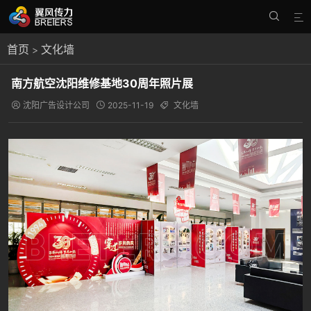


首页
文化墙
>
南方航空沈阳维修基地30周年照片展
沈阳广告设计公司
2025-11-19
文化墙


