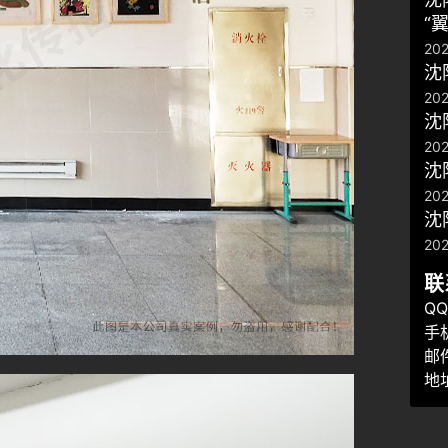
“
20
沈
202
沈
202
​
202
沈
20
联
QQ
手机
邮件
地