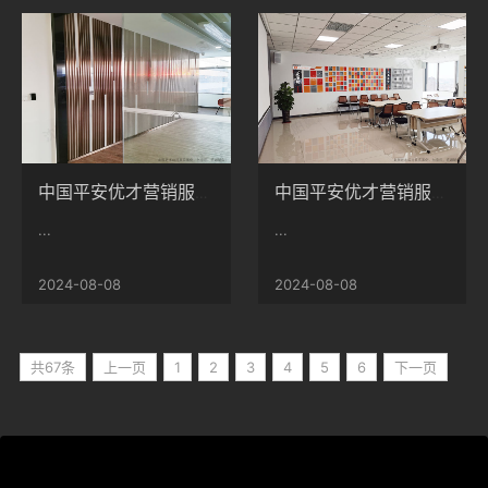
中国平安优才营销服务部共享中心装饰墙
中国平安优才营销服务部教室文化墙
...
...
2024-08-08
2024-08-08
共67条
上一页
1
2
3
4
5
6
下一页