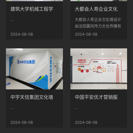
建筑大学机械工程学院文化墙
大都会人寿企业文化墙设计
...
大都会人寿企业文化墙设计
由沈阳翼风传力文化传播有
限公司提供设计方案...
2024-08-08
2024-08-08
中宇天信集团文化墙
中国平安优才营销服务部文化墙
...
...
2024-08-08
2024-08-08